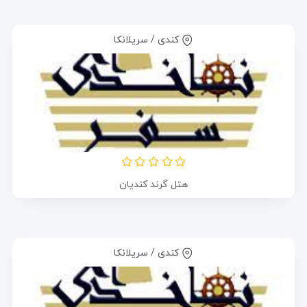
کندی / سریلانکا
هتل گرند کندیان
کندی / سریلانکا