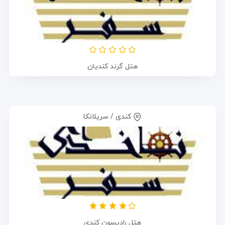
هتل گرند کندیان
کندی / سریلانکا
هتل رادیسون کندی