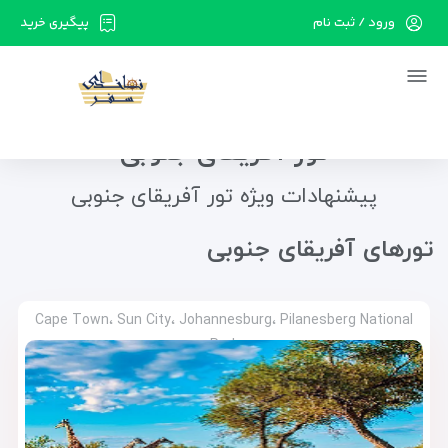
ورود / ثبت نام
پیگیری خرید
در حال حاضر ارتباط با سرور قطع می باشد لطفا
دقایقی بعد مجددا تلاش کنید.
تور آفریقای جنوبی
پیشنهادات ویژه تور آفریقای جنوبی
تور‌های آفریقای جنوبی
Cape Town، Sun City، Johannesburg، Pilanesberg National
Park