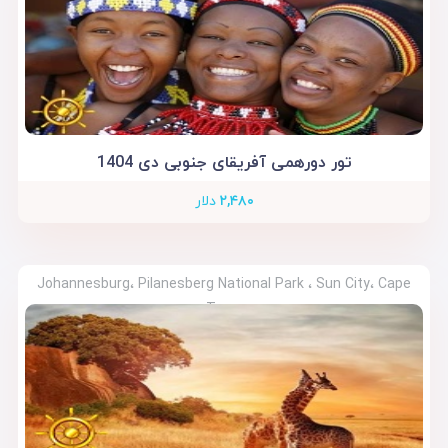
تور دورهمی آفریقای جنوبی دی 1404
۲,۴۸۰
دلار
Johannesburg، Pilanesberg National Park ، Sun City، Cape
Town