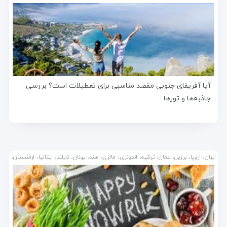
آیا آفریقای جنوبی مقصد مناسبی برای تعطیلات است؟ بررسی
جاذبه‌ها و تورها
ایران، اروپا، برزیل، عمان، ترکیه، اندونزی، مالزی، هند، یونان، تایلند، ایتالیا، ارمنستان،
کشتی کروز، آفریقای جنوبی، امارات متحد عربی