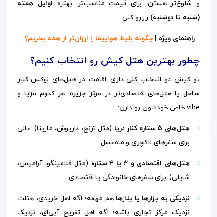
و شلوغ‌تر هستن. برای قیمت مناسب‌تر، بهتره
اوایل هفته
(شنبه تا دوشنبه)
رزرو کنی.
راهنمای ویژه |
چگونه بلیط هواپیما را ارزان‌تر از همه بخریم؟
چطور بهترین هتل کیش رو انتخاب کنیم؟
تو کیش دو انتخاب کلی داری: اقامت در هتل‌های لوکس کنار
ساحل یا هتل‌های اقتصادی‌تر در مرکز جزیره. هر کدوم مزایا و
vibe خاص خودشون رو دارن:
هتل‌های ۵ ستاره کنار دریا
(مثل ترنج، داریوش، مارینا): عالی
برای سفرهای لاکچری و ماه‌عسل
هتل‌های اقتصادی و ۳ یا ۴ ستاره
(مثل فلامینگو، آرامیس،
شایلی): برای سفرهای خانوادگی یا اقتصادی
نزدیکی به بازارها یا پلاژها
هم مهمه؛ اگه اهل خریدی، هتلت
نزدیک مرکز تجاری باشه؛ اگه اهل تفریح آبی‌ای، نزدیک