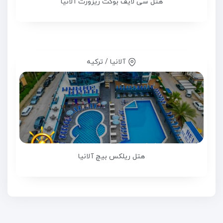
هتل سی لایف بوکت ریزورت آلانیا
آلانیا / ترکیه
هتل ریلکس بیچ آلانیا