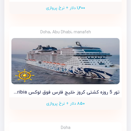
۱,۲۰۰
دلار + نرخ پروازی
Doha، Abu Dhabi، manafeh
تور 5 روزه کشتی کروز خلیج فارس فوق لوکس MSC Euribia
۸۵۰
دلار + نرخ پروازی
Doha