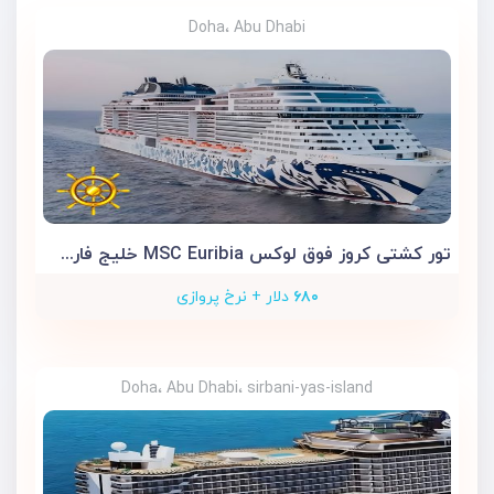
Doha، Abu Dhabi
تور کشتی کروز فوق لوکس MSC Euribia خلیج فارس 5 روزه
۶۸۰
دلار + نرخ پروازی
Doha، Abu Dhabi، sirbani-yas-island