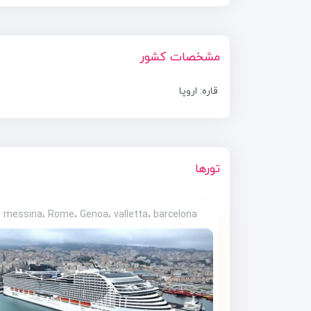
مشخصات کشور
قاره: اروپا
تورها
messina، Rome، Genoa، valletta، barcelona