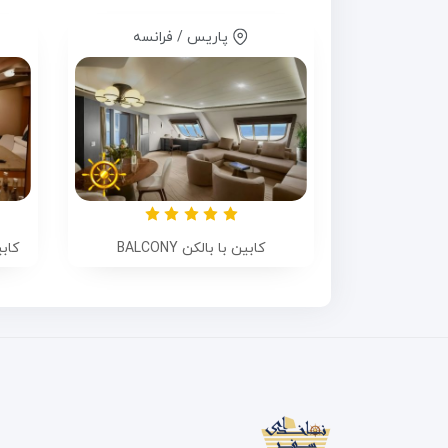
پاریس / فرانسه
کابین با بالکن BALCONY
کابی