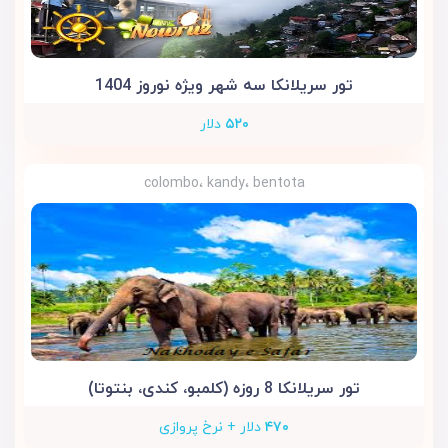
تور سریلانکا سه شهر ویژه نوروز 1404
۵۲۰
دلار
colombo، kandy، bentota
تور سریلانکا 8 روزه (کلمبو، کندی، بنتوتا)
۴۷۰
دلار + نرخ پروازی