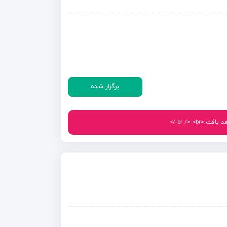
برگزار شده
br /> < />