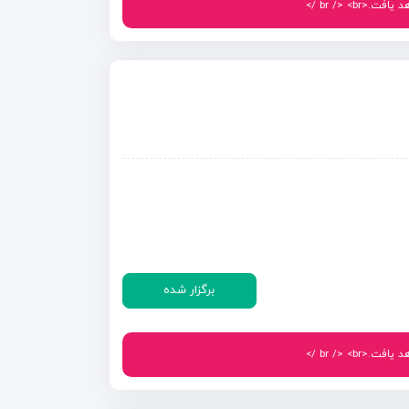
br /> < />
برگزار شده
br /> < />