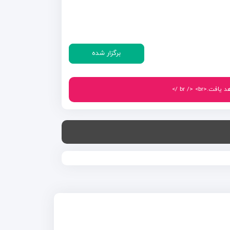
برگزار شده
br /> < />