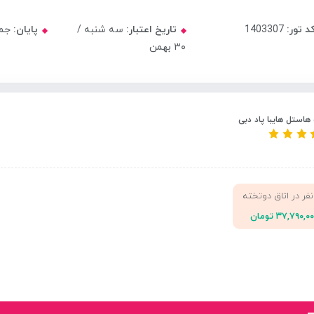
د تور:
1403307
تاریخ اعتبار:
سه شنبه /
پایان:
جمعه 
۳۰ بهمن
هاستل هایبا پاد دبی
نفر در اتاق دوتخته
۳۷,۷۹۰,۰ تومان