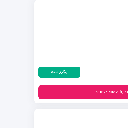
برگزار شده
br /> < />