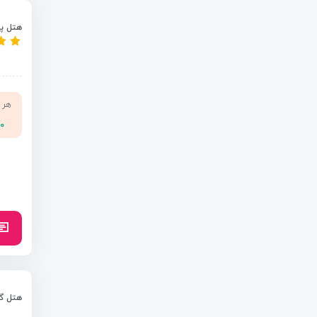
هتل پا
هر 
۰۰
هتل گ