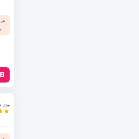
هر 
۰۰
هتل فا