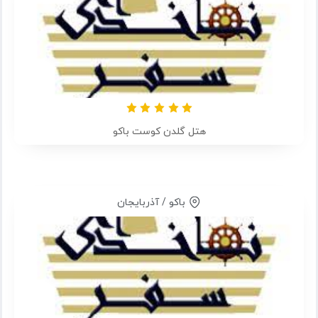
هتل گلدن کوست باکو
باکو / آذربایجان