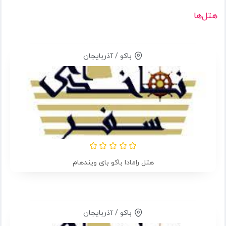
هتل‌ها
باکو / آذربایجان
هتل رامادا باکو بای ویندهام
باکو / آذربایجان