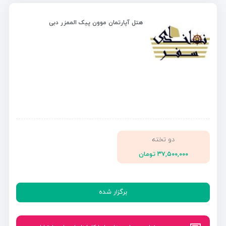
هتل آپارتمان موون پیک الممزر دبی
دو تخته
۳۷,۵۰۰,۰۰۰ تومان
برگزار شده