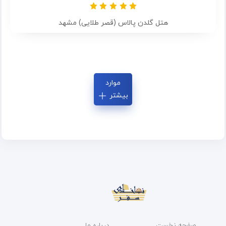
هتل گلدن پالاس (قصر طلایی) مشهد
موارد
بیشتر
صفحه نخست
درباره ما