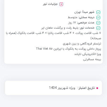
جزئیات تور
شهر مبدأ:
تهران
درجه سختی:
متوسط
مدت مرخصی:
۱۷ روز
خدمات تور:
بلیط رفت و برگشت ماهان ایر
۷ شب اقامت پوکت + ۴ شب اقامت پاتایا + ۴ شب اقامت بانکوک (همراه با
صبحانه)
ترنسفر فرودگاهی و بین شهری
پرواز داخلی پوکت به بانکوک با ایرلاین Thai Viet Air
ویزا الکترونیکی تایلند
بیمه مسافرتی
تاریخ اعتبار:
ویژه شهریور 1404