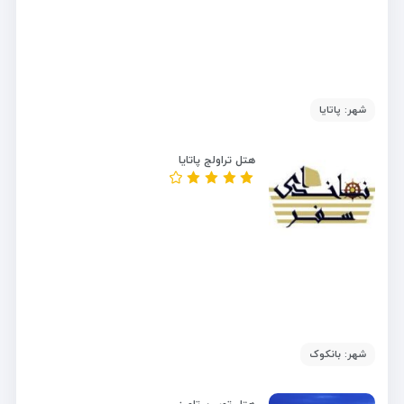
شهر: پاتایا
هتل تراولج پاتایا
شهر: بانکوک