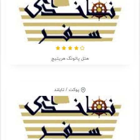
هتل پاتونگ هریتیج
پوکت / تایلند