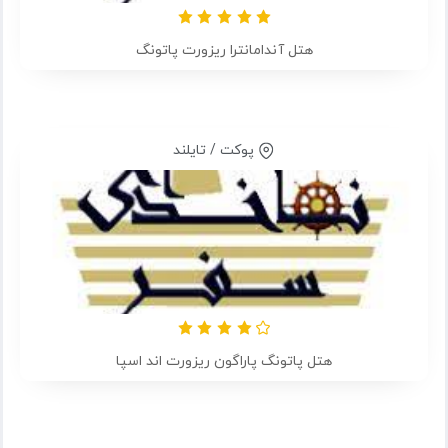
هتل آندامانترا ریزورت پاتونگ
پوکت / تایلند
هتل پاتونگ پاراگون ریزورت اند اسپا