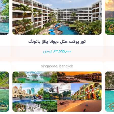
تور پوکت هتل دیوانا پلازا پاتونگ
۸۳,۵۹۵,۰۰۰
تومان
singapore، bangkok