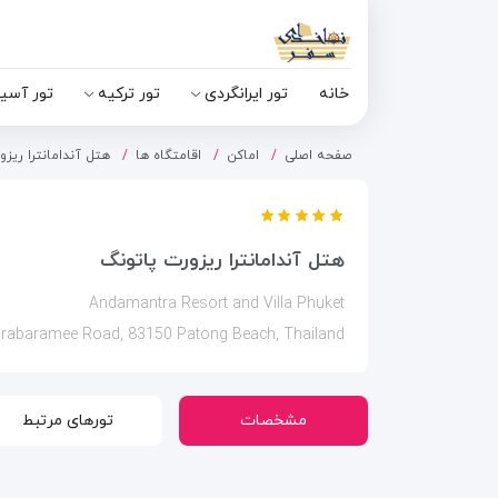
خانه
تور ایرانگردی
تور ترکیه
تور آسی
صفحه اصلی
اماکن
اقامتگاه ها
هتل آندامانترا ریز
هتل آندامانترا ریزورت پاتونگ
Andamantra Resort and Villa Phuket
rabaramee Road, 83150 Patong Beach, Thailand
مشخصات
تورهای مرتبط