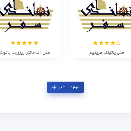
هتل پاتونگ هریتیج
هتل آندامانترا ریزورت پاتونگ
موارد بیشتر