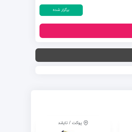
برگزار شده
پوکت / تایلند