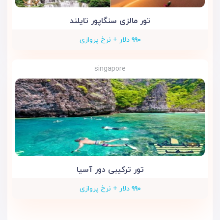
تور مالزی سنگاپور تایلند
۹۹۰
دلار + نرخ پروازی
singapore
تور ترکیبی دور آسیا
۹۹۰
دلار + نرخ پروازی