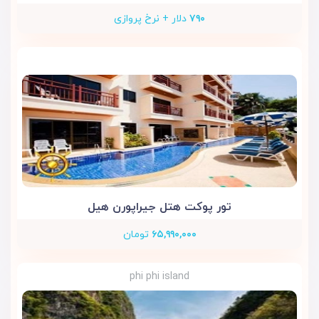
۷۹۰
دلار + نرخ پروازی
تور پوکت هتل جیراپورن هیل
۶۵,۹۹۰,۰۰۰
تومان
phi phi island