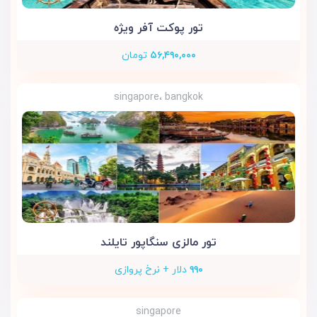
تور پوکت آفر ویژه
۵۶,۴۹۰,۰۰۰
تومان
singapore، bangkok
تور مالزی سنگاپور تایلند
۹۹۰
دلار + نرخ پروازی
singapore