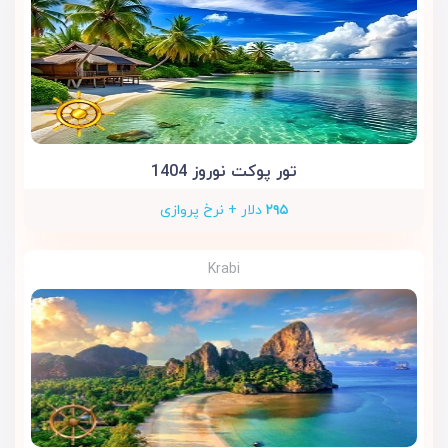
تور پوکت نوروز 1404
۲۹۵
دلار + نرخ پروازی
Krabi