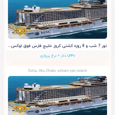
تور 7 شب و 8 روزه کشتی کروز خلیج فارس فوق لوکس MSC Euribia
۱,۲۳۰
دلار + نرخ پروازی
Doha، Abu Dhabi، sirbani-yas-island