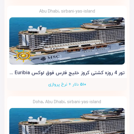
Abu Dhabi، sirbani-yas-island
تور 4 روزه کشتی کروز خلیج فارس فوق لوکس MSC Euribia
۵۱۰
دلار + نرخ پروازی
Doha، Abu Dhabi، sirbani-yas-island